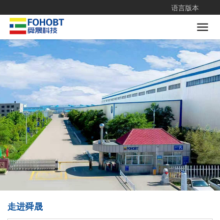
语言版本

走进舜晟