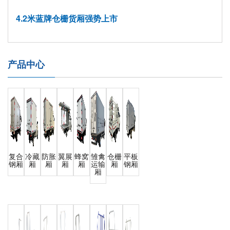
4.2米蓝牌仓栅货厢强势上市
产品中心
复合
冷藏
防胀
翼展
蜂窝
雏禽
仓栅
平板
钢厢
厢
厢
厢
厢
运输
厢
钢厢
厢